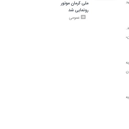
د
ملی کرمان موتور
رونمایی شد
عمومی
د.
ن،
وان «عهد1407» در همایش قطعه سازان زنجیره تامین کرمان موتور در دی ماه 1403 به
ان موتور، ظرف 4 سال 300 میلیون
به محیط زیست گفته بود: «انتظار داریم تا 1407 انتشار گاز کربن در سبد محصولات را از 170 به