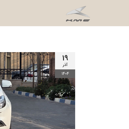
19
آذر
1404