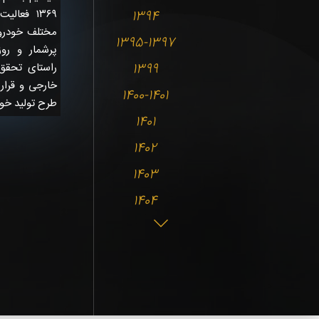
۱۳۶۹ فعا
1394
مختلف خودروه
1395-1397
پرشمار و رو
1399
راستای تحقق
خارجی و قرار
1400-1401
طرح تولید خود
1401
1402
1403
1404