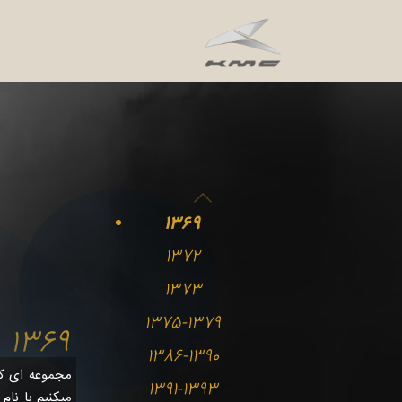
1369
1372
1373
1375-1379
1369
1386-1390
مجموعه ای که 
1391-1393
میکنیم با نام